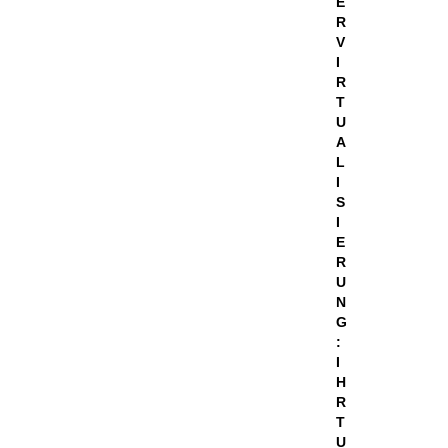
E
R
V
I
R
T
U
A
L
I
S
I
E
R
U
N
G
:
I
H
R
T
U