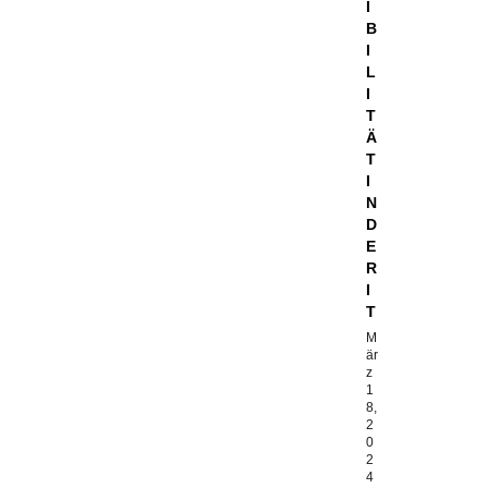
I
B
I
L
I
T
Ä
T
I
N
D
E
R
I
T
M
är
z
1
8,
2
0
2
4