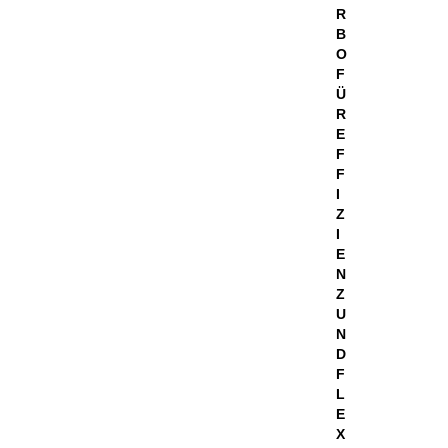
R
B
O
F
Ü
R
E
F
F
I
Z
I
E
N
Z
U
N
D
F
L
E
X