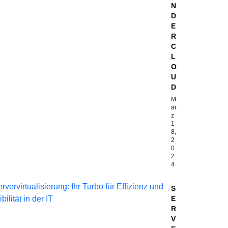
N
D
E
R
C
L
O
U
D
M
är
z
1
8,
2
0
2
4
S
E
R
V