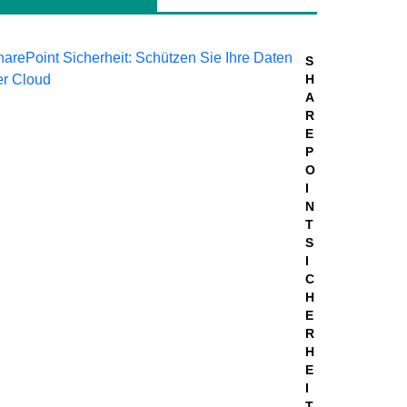
S
H
A
R
E
P
O
I
N
T
S
I
C
H
E
R
H
E
I
T